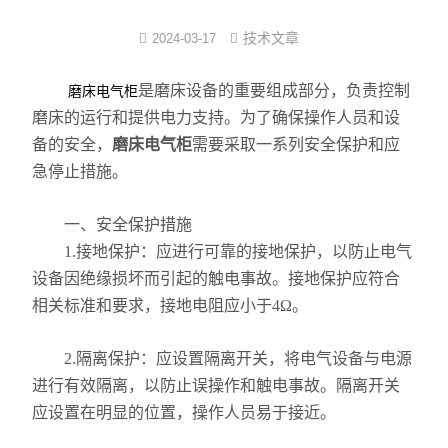
注塑式系统线束
技术文章
2024-03-17
立式多级离心泵
是磨床设备的重要组成部分，负责控制
磨床电气柜
磨床的运行和提供电力支持。为了确保操作人员和设
集成模组
备的安全，
磨床电气柜
需要采取一系列安全保护和应
急停止措施。
发那科电抗器
一、安全保护措施
耐油特种电缆系列
1.接地保护：应进行可靠的接地保护，以防止电气
数控连接器
设备因绝缘损坏而引起的触电事故。接地保护应符合
相关标准和要求，接地电阻应小于4Ω。
中心出水
2.隔离保护：应设置隔离开关，将电气设备与电源
进行有效隔离，以防止误操作和触电事故。隔离开关
应设置在明显的位置，操作人员易于接近。