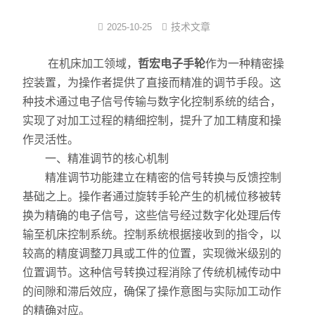
注塑式系统线束
技术文章
2025-10-25
立式多级离心泵
在机床加工领域，
哲宏电子手轮
作为一种精密操
控装置，为操作者提供了直接而精准的调节手段。这
集成模组
种技术通过电子信号传输与数字化控制系统的结合，
实现了对加工过程的精细控制，提升了加工精度和操
发那科电抗器
作灵活性。
耐油特种电缆系列
一、精准调节的核心机制
精准调节功能建立在精密的信号转换与反馈控制
数控连接器
基础之上。操作者通过旋转手轮产生的机械位移被转
换为精确的电子信号，这些信号经过数字化处理后传
中心出水
输至机床控制系统。控制系统根据接收到的指令，以
较高的精度调整刀具或工件的位置，实现微米级别的
位置调节。这种信号转换过程消除了传统机械传动中
的间隙和滞后效应，确保了操作意图与实际加工动作
的精确对应。