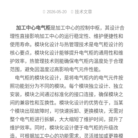
注塑式系统线束
技术文章
2026-05-20
立式多级离心泵
加工中心电气柜
是加工中心的控制中枢，其设计合
理性直接影响加工中心的运行稳定性、维护便捷性和
集成模组
使用寿命。模块化设计与热管理技术是电气柜设计的
核心要点，模块化设计能够提升电气柜的通用性和维
发那科电抗器
护效率，热管理技术则能确保电气柜内温度处于合理
耐油特种电缆系列
范围，避免因温度过高影响电气元件性能。
电气柜的模块化设计，是将电气柜内的电气元件按
数控连接器
照功能划分为不同的模块。每个模块独立设计、独立
安装，模块之间通过标准化的接口连接，确保模块之
中心出水
间的兼容性和互换性。模块化设计的优势在于，当某
个模块出现故障时，可快速拆卸、更换模块，无需对
整个电气柜进行拆解，大大缩短了维护时间，提升了
维护效率。同时，模块化设计便于电气柜的升级改
造，可根据加工中心的功能需求，灵活增加或更换模