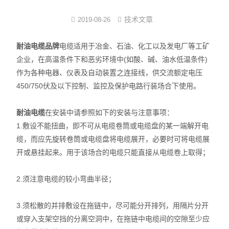
注塑式系统线束
技术文章
2019-08-26
立式多级离心泵
耐油电缆品牌
电缆适用于冶金、石油、化工以及发电厂等工矿
企业，在高温条件下和恶劣环境中(如酸、碱、油水低温条件)
集成模组
作为各种电器、仪表及自动装置之连接线，供交流额定电压
450/750伏及以下控制、监控及保护电路行装场合下使用。
发那科电抗器
耐油电缆
在安装中请参照如下的安装与注意事项：
耐油特种电缆系列
1.敷设不能扭曲，即不可从电缆卷筒或电缆盘的某一端解开电
数控连接器
缆，而应先旋转卷筒或电缆盘将电缆展开，必要时可将电缆展
开或悬挂起来。用于该场合的电缆只能直接从电缆卷上取得；
中心出水
2.须注意电缆的较小弯曲半径；
3.须松散的并排敷设在拖链中，尽可能分开排列，用隔片分开
或穿入支架空挡的分离空洞中，在拖链中电缆间的空隙至少应