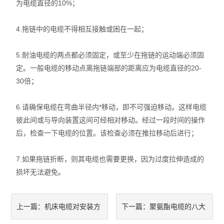
为电缆直径的10%；
4.拖链中的电缆不得相互接触或困在一起；
5.耐油电缆的两点都必须固定，或至少在拖链的运动端必须固
定。一般电缆的移动点离拖链端部的距离应为电缆直径的20-
30倍；
6.请确保电缆在弯曲半径内*移动，即不可强迫移动。这样电缆
彼此间或与导向装置这间可经相对移动。经过一段时间的操作
后，检查一下电缆的位置。该检查必须在推拉移动后进行；
7.如果拖链折断，则其电缆也需要更换，因为过度拉伸造成的
损坏无法避免。
机床电缆对安装方
聚氨酯电缆的八大
上一篇：
下一篇：