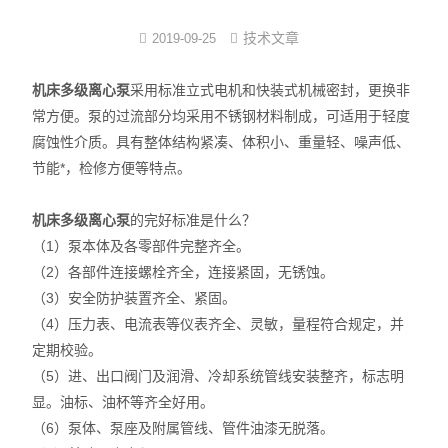
注塑式系统线束
技术文章
2019-09-25
立式多级离心泵
机床多级离心泵
采用标准立式电机和快装式机械密封，更换非
常方便。泵的过流部分均采用不锈钢材料制成，可适用于轻度
集成模组
腐蚀性介质。具有整体结构紧凑、体积小、重量轻、噪声低、
节能*，检修方便等特点。
发那科电抗器
机床多级离心泵
的完好标准是什么？
耐油特种电缆系列
（1）泵本体及各零部件完整齐全。
数控连接器
（2）各部件连接螺栓齐全，连接紧固，无锈蚀。
（3）安全防护装置齐全、紧固。
中心出水
（4）压力表、电流表等仪表齐全、灵敏，量程符合规定，并
定期校验。
（5）进、出口阀门及润滑、冷却系统管线安装整齐，标志明
显。油标、油杯等齐全好用。
（6）泵体、泵座及附属管线、管件油漆无脱落。