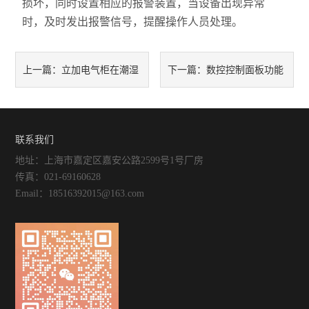
损坏，同时设置相应的报警装置，当设备出现异常
时，及时发出报警信号，提醒操作人员处理。
立加电气柜在潮湿
数控控制面板功能
上一篇：
下一篇：
环境下的防凝露措施与加热器
集成：从手动操作到智能化管
配置
理
联系我们
地址：上海市嘉定区嘉安公路2599号1号厂房
传真：021-69160628
Email：18516392015@163.com