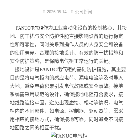
注塑式系统线束
公司新闻
2026-05-14
立式多级离心泵
作为工业自动化设备的控制核心，其接
FANUC电气柜
地、防干扰与安全防护性能直接影响设备的运行稳定
集成模组
性和可靠性，同时关系到操作人员的人身安全和设备
的使用寿命。合理的接地设计、有效的防干扰措施和
发那科电抗器
安全防护策略，是保障电气柜正常运行的关键。
耐油特种电缆系列
接地设计是
FANUC电气柜
的基础防护措施，其主要
目的是将电气柜内的感应电荷、漏电电流等及时导入
数控连接器
大地，避免电荷积累引发电气故障或安全事故。接地
系统需采用规范的设计，确保接地电阻符合要求，接
中心出水
地线路连接牢固，避免出现虚接、松动等情况。电气
柜内的不同部件，如电源、控制器、驱动器等，需采
用相应的接地方式，确保接地可靠，同时避免不同接
地回路之间的相互干扰。