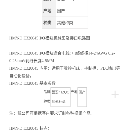
产地
国产
种类
其他种类
HMY-D E320045
I/O模块
机械图及接口电路图
HMY-D E320045
I/O模块
适合电线: 电线线径14-24AWG 0.2-
0.25mm²/剥线长度4-5MM
HMY-D E320045
应用：适用于数控机床、控制柜、PLC输出等
自动化设备。
HMY-D E320045
基本参数
+
品牌
产地
哲宏/HZQC
国产
种类
其他种类
注：我公司可根据客户要求订制各种模组产品。
HMY-D E320045
特点：