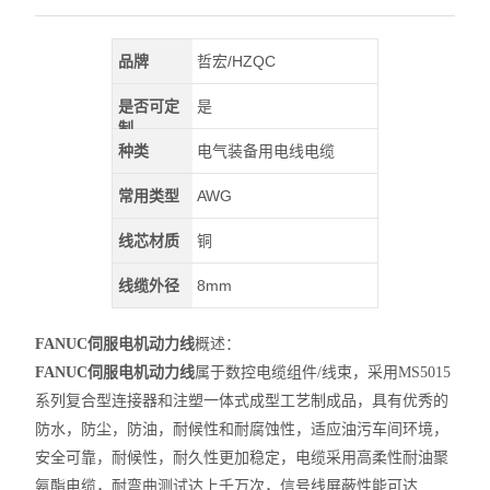
品牌
哲宏/HZQC
是否可定
是
制
种类
电气装备用电线电缆
常用类型
AWG
线芯材质
铜
线缆外径
8mm
FANUC
伺服电机动力线
概述：
FANUC
伺服电机动力线
属于数控电缆组件/线束，采用MS5015
系列复合型连接器和注塑一体式成型工艺制成品，具有优秀的
防水，防尘，防油，耐候性和耐腐蚀性，适应油污车间环境，
安全可靠，耐候性，耐久性更加稳定，电缆采用高柔性耐油聚
氨酯电缆，耐弯曲测试达上千万次，信号线屏蔽性能可达