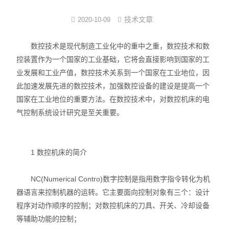
注塑式系统线束
技术文章
2020-10-09
立式多级离心泵
数控技术是现代制造工业化中的重中之重，数控技术和数
控装置作为一个国家的工业基础，它将会直接影响到国家的工
集成模组
业发展和工业产值，数控技术关系到一个国家在工业地位，因
此加速发展先进的数控技术，加强数控设备的建设是提高一个
发那科电抗器
国家在工业地位的重要方法。在数控技术中，对数控机床的电
气控制系统设计研究是至关重要。
耐油特种电缆系列
数控连接器
1 数控机床的简介
中心出水
NC(Numerical Contro)数字控制是指用数字指令转化为机
器语言来控制机器的运转。它主要面向控制对象有三个：设计
程序对动作顺序的控制；对数控机床的刀具、开关、冷却设备
等辅助功能的控制；