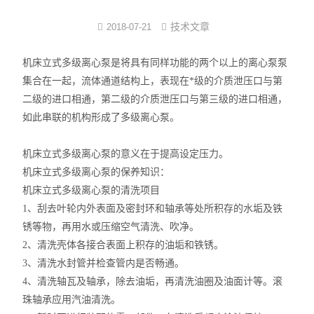
注塑式系统线束
技术文章
2018-07-21
立式多级离心泵
机床立式多级离心泵是将具有同样功能的两个以上的离心泵泵
集合在一起，流体通道结构上，表现在*级的介质泄压口与第
集成模组
二级的进口相通，第二级的介质泄压口与第三级的进口相通，
如此串联的机构形成了多级离心泵。
发那科电抗器
机床立式多级离心泵的意义在于提高设定压力。
耐油特种电缆系列
机床立式多级离心泵的保养知识：
数控连接器
机床立式多级离心泵的清洗项目
1、刮去叶轮内外表面及密封环和轴承等处所积存的水垢及铁
中心出水
锈等物，再用水或压缩空气清洗、吹净。
2、清洗壳体各接合表面上积存的油垢和铁锈。
3、清洗水封管并检查管内是否畅通。
4、清洗轴瓦及轴承，除去油垢，再清洗油圈及油面计等。滚
珠轴承应用汽油清洗。