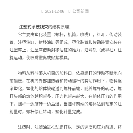
注塑式系统线束
公司新闻
2021-12-06
立式多级离心泵
的结构原理：
注塑式系统线束
它主要由塑化装置（螺杆，机筒，喷嘴），料斗，传动装
集成模组
置，注塑油缸，射移油缸等组成，塑化装置和传动装置安装在
注塑座上，注塑座借助射移油缸的推力，沿导轨（或导柱）往
发那科电抗器
复运动，使喷嘴撤离或贴紧模具。
耐油特种电缆系列
物料从料斗落入机筒的加料口，依靠螺杆的转动不断地向
数控连接器
前输送，在机筒外部加热器和转动螺杆的剪切作用下，物料逐
渐塑化，塑化的熔体被输送到螺杆前端，随着螺杆的转动，螺
中心出水
杆头部的熔体越积越多，压力也越来越大，在熔体压力的作用
下，螺杆一边旋转一边后退，当螺杆前端的熔体达到预定的注
射量时，螺杆停止转动，塑化计量完成。
注塑时，注塑油缸推动螺杆以一定的速度和压力前进，将