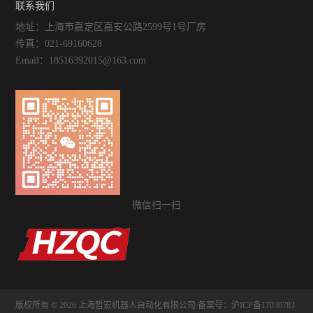
事项
联系我们
地址：上海市嘉定区嘉安公路2599号1号厂房
传真：021-69160628
Email：18516392015@163.com
微信扫一扫
版权所有 © 2026 上海哲宏机器人自动化有限公司
备案号：沪ICP备17030783