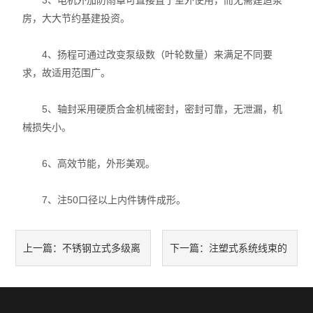
3、电机外加防雨罩可直接置于室外使用，而无需建造泵
房，大大节约基建投资。
4、扬程可通过改变泵级数（叶轮数量）来满足不同要
求，故适用范围广。
5、轴封采用硬质合金机械密封，密封可靠，无泄漏，机
械损失小。
6、高效节能，外形美观。
7、注50口径以上内件铸件成形。
不锈钢立式多级离
注塑式系统线束的
上一篇：
下一篇：
心泵的产品特点和安装与注意
结构原理和阶段流程介绍