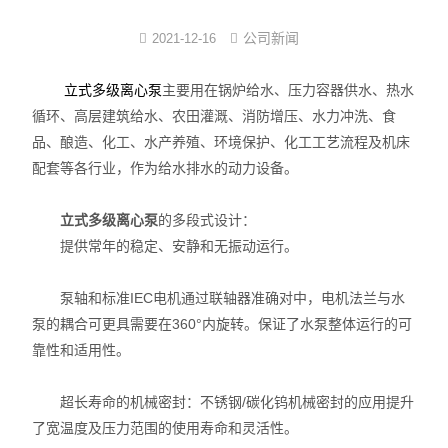
注塑式系统线束
公司新闻
2021-12-16
立式多级离心泵
主要用在锅炉给水、压力容器供水、热水
立式多级离心泵
循环、高层建筑给水、农田灌溉、消防增压、水力冲洗、食
集成模组
品、酿造、化工、水产养殖、环境保护、化工工艺流程及机床
配套等各行业，作为给水排水的动力设备。
发那科电抗器
立式多级离心泵
的多段式设计：
耐油特种电缆系列
提供常年的稳定、安静和无振动运行。
数控连接器
泵轴和标准IEC电机通过联轴器准确对中，电机法兰与水
中心出水
泵的耦合可更具需要在360°内旋转。保证了水泵整体运行的可
靠性和适用性。
超长寿命的机械密封：不锈钢/碳化钨机械密封的应用提升
了宽温度及压力范围的使用寿命和灵活性。