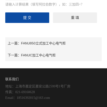
请输入计算结果（填写阿拉伯数字），如：三加四=7
FANU850立式加工中心电气柜
上一篇：
FANUC加工中心电气柜
下一篇：
联系我们
地址：上海市嘉定区嘉安公路2599号1号厂房
传真：021-69160628
Email：18516392015@163.com