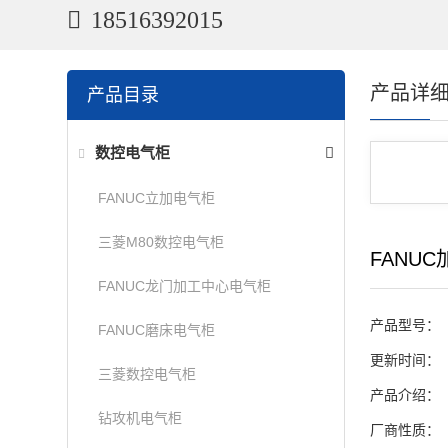
18516392015
产品详
产品目录
数控电气柜
FANUC立加电气柜
三菱M80数控电气柜
FANU
FANUC龙门加工中心电气柜
产品型号：
FANUC磨床电气柜
更新时间：
三菱数控电气柜
产品介绍：
钻攻机电气柜
厂商性质：