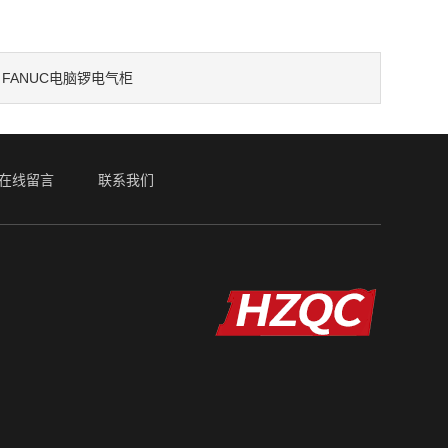
FANUC电脑锣电气柜
：
在线留言
联系我们