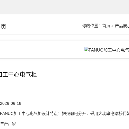
细页
你的位置：
首页
>
产品展
C加工中心电气柜
2026-06-18
FANUC加工中心电气柜设计特点：把强弱电分开，采用大功率电路板代
生产厂家