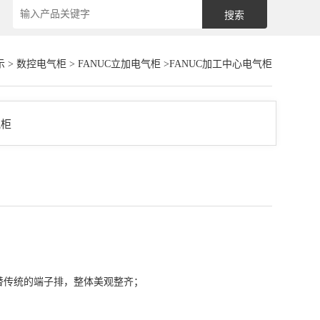
示
>
数控电气柜
>
FANUC立加电气柜
>FANUC加工中心电气柜
替传统的端子排，整体美观整齐；