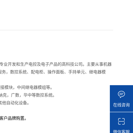
家专业开发和生产电控及电子产品的高科技公司。主要从事机器
服务，数控系统、配电柜、操作面板、手持单元、继电器模
号转接模块，中间继电器模组等。
铼钠克，广数，华中等数控系统。
其他自动化设备。
在线咨询
客户品牌购置。
微信客服