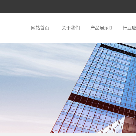
网站首页
关于我们
产品展示
行业